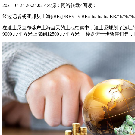
2021-07-24 20:24:02
/
来源：网络转载
/
阅读：
经过记者杨亚邦从上海[/BR/] /BR// h// BR// h// h// h// BR// h///h///h
在迪士尼宣布落户上海当天的土地拍卖中，迪士尼规划了选址附近
9000元/平方米上涨到12500元/平方米。 楼盘进一步暂