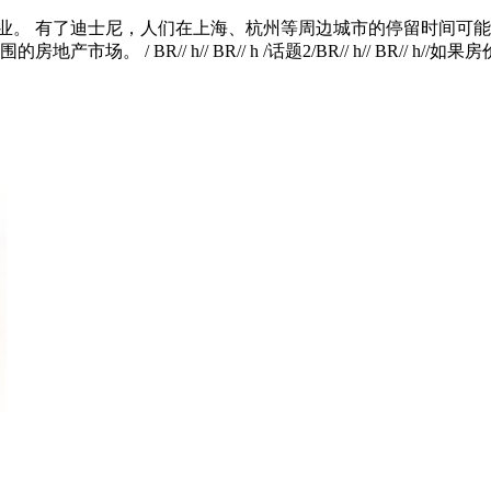
业。 有了迪士尼，人们在上海、杭州等周边城市的停留时间可能会
/ BR// h// BR// h /话题2/BR// h// BR// h/