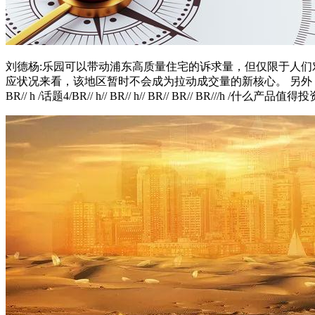
刘德杨:乐园可以带动浦东高质量住宅的诉求量，但仅限于人们
应状况来看，该地区暂时不会成为拉动成交量的新核心。 另外，当
BR// h /话题4/BR// h// BR// h// BR// BR// BR///h /什么产品值得投