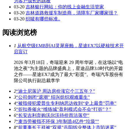
为客户成长的跳板
03-20
吉林银行网站：你的线上金融生活管家
03-20
吉林道路救援车制造商，清障车厂家哪家强？
03-20
织唛有哪些标准..
阅读浏览榜
1
从航空级EMB到AI灵犀座舱，星途EX7以硬核技术开
启盲订
2026 年3月18日，奇瑞迎来 29 周年华诞，在这场以“电
池之夜”为主题的品牌盛典上，星途品牌3.0时代的开篇
之作——星途EX7成为了最大“彩蛋”。奇瑞汽车股份有
限公司执行副总裁李学
2
“迪士尼落沪 周边房价涨它个三五年？”
3
“公司倒闭“退潮” 绍兴纺织艰难重生”
4
“被指侵犯爱普生专利纳思达收到“史上最贵”罚单”
5
“折扣券催火“维络城”盈利模式会不会“打折”？”
6
“长安吉利弃购沃尔沃待价而沽落空”
7
“麦当劳被指不环保 3年制造4亿件“垃圾””
8
“前董事长王祥被“双规”岳阳纸业整体上市陷迷雾”