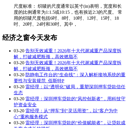
尺度标准： 织唛的尺度通常以英寸(in)表明，宽度和长
度的比例通常为1:1.5或10:15，也有挨近2:3的尺度。 常
用的织唛尺度包括6吋、8吋、10吋、12吋、15吋、18
吋、20吋、24吋和30吋。其中，
经济之窗今天发布
03-20
告别无效减重！2026年十大代谢减重产品深度拆
解，打破减肥瓶颈，高效燃脂不
03-20
告别无效减重！2026年十大代谢减重产品深度拆
解，打破减肥瓶颈，高效燃脂不
03-20
防静电工作台的“生命线”：深入解析接地系统的重
要性与安装规范_佰斯特P
03-20
雷经理：以“透明化”破局，重塑深圳押车贷款信任
生态
03-20
雷经理：深圳押车贷款的“风控创新者”，用科技守
护资金安全
03-20
雷经理：从“押车”到“灵活用资”，以“客户为中
心”重构服务模式
03-20
雷经理：深圳押车贷款的“价值赋能者”，让贷款成