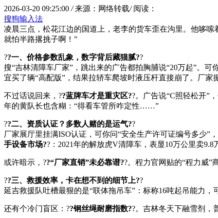
2026-03-20 09:25:00
/
来源：网络转载
/
阅读：
搜狗输入法
凌晨三点，松花江边的国道上，老李的货车歪在沟里。他哆嗦
就怕半路撂挑子啊！”
?
?一、价格参数乱象，数字背后藏猫腻?
?
搜“吉林清障车厂家”，跳出来的广告都拍胸脯说“20万起”。
宜买了辆“高配版”，结果拉轿车爬坡时液压杆直接崩了。厂家
不过话说回来，?
?蓝牌车才是重灾区?
?。广告说“C照轻松开
年的黄队长也含糊：“得看车管所咋定性……”
?
?二、资质认证？多数人赌的是运气?
?
厂家展厅里挂满ISO认证，可你问“安全生产许可证编号多少
手设备市场?
?：2021年的解放虎V清障车，表显10万公里卖9
或许暗示，?
?“厂家直销”未必靠谱?
?。程力官网贴的“程力威
?
?三、救援效率，卡在想不到的细节上?
?
延吉救援队吐槽最狠的是“联体拖吊车”：标称16吨起吊能力，
还有个冷门盲区：?
?钢丝绳耐磨指数?
?。吉林冬天下融雪剂，