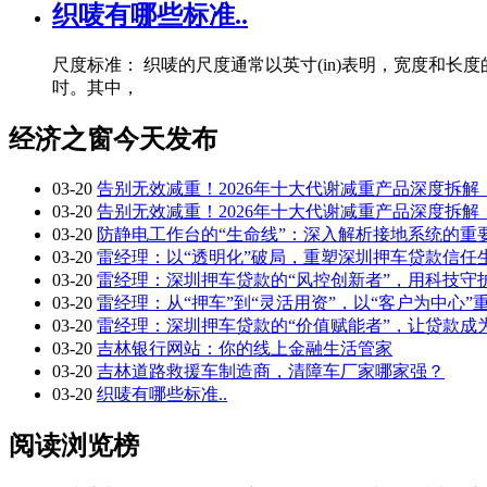
织唛有哪些标准..
尺度标准： 织唛的尺度通常以英寸(in)表明，宽度和长度的比例
吋。其中，
经济之窗今天发布
03-20
告别无效减重！2026年十大代谢减重产品深度拆
03-20
告别无效减重！2026年十大代谢减重产品深度拆
03-20
防静电工作台的“生命线”：深入解析接地系统的重
03-20
雷经理：以“透明化”破局，重塑深圳押车贷款信任
03-20
雷经理：深圳押车贷款的“风控创新者”，用科技守
03-20
雷经理：从“押车”到“灵活用资”，以“客户为中心”
03-20
雷经理：深圳押车贷款的“价值赋能者”，让贷款成
03-20
吉林银行网站：你的线上金融生活管家
03-20
吉林道路救援车制造商，清障车厂家哪家强？
03-20
织唛有哪些标准..
阅读浏览榜