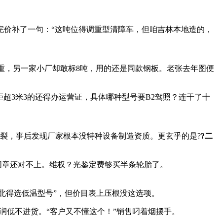
完价补了一句：“这吨位得调重型清障车，但咱吉林本地造的，
载重，另一家小厂却敢标8吨，用的还是同款钢板。老张去年图便
距超3米3的还得办运营证，具体哪种型号要B2驾照？连干了十
断裂，事后发现厂家根本没特种设备制造资质。更玄乎的是?
?二
同章还对不上。维权？光鉴定费够买半条轮胎了。
东北得选低温型号”，但价目表上压根没这选项。
润低不进货。“客户又不懂这个！”销售叼着烟摆手。