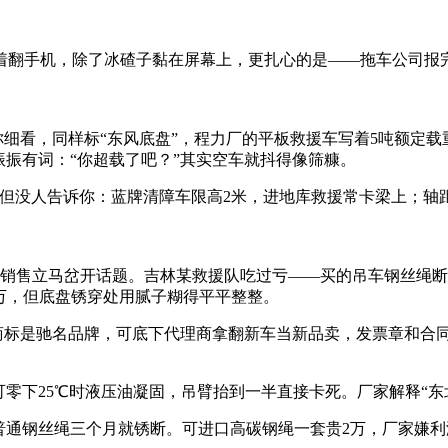
着翻手机，除了冰碴子黏在屏幕上，更扎心的是——拖车公司报
可你细看，同样标“东风底盘”，程力厂的平板救援车写着5吨额定
振振有词：“你超载了吧？”其实空车就抖得像筛糠。
”，但没人告诉你：蓝牌清障车限高2米，进地库救援常卡梁上；轴
”，销售立马岔开话题。吉林某救援队吃过亏——买的吊车钢丝绳
.8万，但底盘锈穿处用腻子糊得平平整整。
”商标是驰名品牌，可底下代理商拿翻新车当新品卖，发票章和合
可零下25℃时液压油凝固，吊臂抬到一半直接卡死。厂家解释“
普通钢丝绳三个月就锈断。可进口高碳钢绳一套贵2万，厂家嫌利