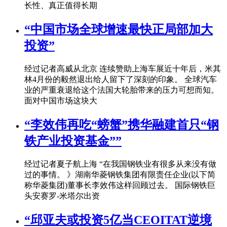
长性、真正值得长期
“中国市场全球增速最快正局部加大
投资”
经过记者高威从北京 连续赞助上海车展近十年后，米其
林4月份的毅然退出给人留下了深刻的印象。 全球汽车
业的严重衰退给这个法国大轮胎带来的压力可想而知。
面对中国市场这块大
“李效伟再吃“螃蟹”携华融建首只“钢
铁产业投资基金””
经过记者夏子航上海 “在我国钢铁业有很多从来没有做
过的事情。 》湖南华菱钢铁集团有限责任企业(以下简
称华菱集团)董事长李效伟这样回顾过去。 国际钢铁巨
头安赛罗-米塔尔出资
“邱亚夫或投资5亿当CEOITAT逆境