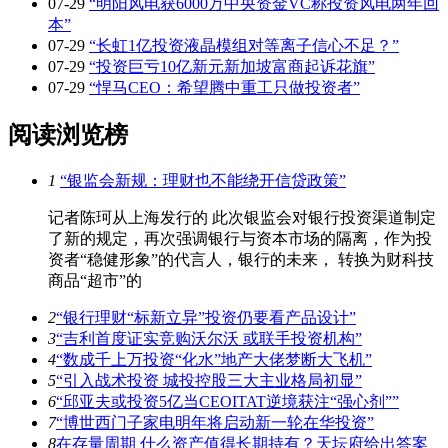
07-29
“明阳风电获6000万中央资金VC称投资风电两年回
本”
07-29
“长虹1亿投资液晶模组对等离子信心不足？”
07-29
“投资巨亏10亿新元新加坡富商起诉花旗”
07-29
“悍马CEO：希望腾中重工只做投资者”
阅读浏览榜
1
“银监会新规：理财也不能绕开信贷政策”
记者陈珂从上海发行的 此次银监会对银行投资渠道制定
了新的规定，再次强调银行与资本市场的隔离，作为投
资者“稳健形象”的代言人，银行的未来， 转换为财科技
商品“超市”的
2
“银行理财“标新立异”投资仍要看产品设计”
3
“吉利首度证实竞购沃尔沃 或联手投资机构”
4
“数成千上万投资“化水”地产大佬梦断大飞机”
5
“引入战术投资 城投控股三大主业格局初显”
6
“邱亚夫或投资5亿当CEOITAT逆境获注“强心剂””
7
“博世西门子家电明年将启动新一轮在华投资”
8
在存量周期 什么资产值得长期持有？天坛府给出答案