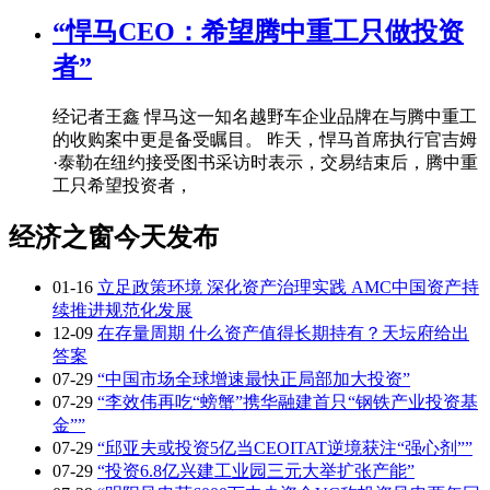
“悍马CEO：希望腾中重工只做投资
者”
经记者王鑫 悍马这一知名越野车企业品牌在与腾中重工
的收购案中更是备受瞩目。 昨天，悍马首席执行官吉姆
·泰勒在纽约接受图书采访时表示，交易结束后，腾中重
工只希望投资者，
经济之窗今天发布
01-16
立足政策环境 深化资产治理实践 AMC中国资产持
续推进规范化发展
12-09
在存量周期 什么资产值得长期持有？天坛府给出
答案
07-29
“中国市场全球增速最快正局部加大投资”
07-29
“李效伟再吃“螃蟹”携华融建首只“钢铁产业投资基
金””
07-29
“邱亚夫或投资5亿当CEOITAT逆境获注“强心剂””
07-29
“投资6.8亿兴建工业园三元大举扩张产能”