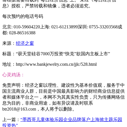
息》授权，严禁转载和镜像，违者必须追究。
每次预约的电话号码
北京: 010-59604220上海: 021-61213899深圳: 0755-33203568成
都: 028-86516388
来源：
经济之窗
标题：“获天堂硅谷7000万投资“快克”欲国内主板上市”
地址：http://www.bankjewelry.com.cn/jjlc/528.html
心灵鸡汤：
免责声明：经济之窗以理性、建设性为基本价值观，服务于中
国主流商业人群，目前是中国最具影响力的财经商业信息提供
者和媒体平台之一，本网不为其真实性负责，只为传播网络信
息为目的，非商业用途，如有异议请及时联系
btr2018@163.com，本人将予以删除。
上一篇：
“墨西哥儿童体验乐园企业品牌落户上海掀主题乐园
投资热”