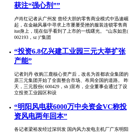
获注“强心剂””
卢肖红记者从广州发 曾经大胆的零售商业模式中迅速崛
起，在金融风暴中寻求上市屡屡受挫的服装连锁零售商
itat身上，现在似乎看到了上市的一线曙光。 “山东如意(
002193，sz )”集团
“投资6.8亿兴建工业园三元大举扩张
产能”
记者刘丹 收购三鹿核心资产后，改名为首都农业集团的
原三元集团开始了全面整合市场、布局全国的道路。 昨
天，三元股份( 600429，sh )宣布，企业董事会通过了设
立投资工业园区和设
“明阳风电获6000万中央资金VC称投
资风电两年回本”
各记者梁裕发经过深圳发 国内风力发电主机厂广东明阳